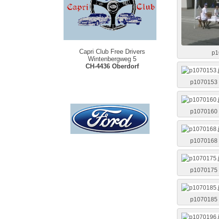
Capri Club Free Drivers
p1
Wintenbergweg 5
CH-4436 Oberdorf
p1070153
p1070160
p1070168
p1070175
p1070185