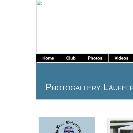
Home
Club
Photos
Videos
Photogallery Läufel