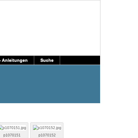
 Anleitungen
Suche
p1070151
p1070152