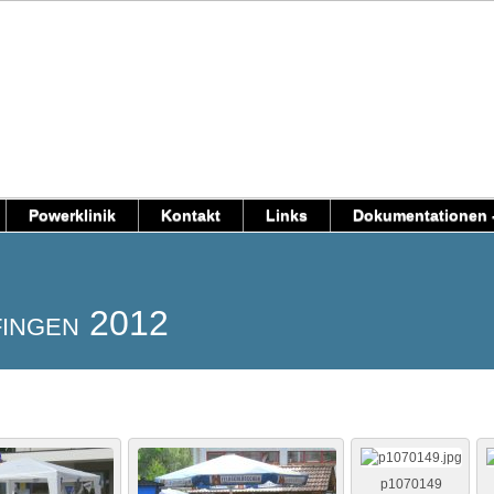
Powerklinik
Kontakt
Links
Dokumentationen -
fingen 2012
p1070149